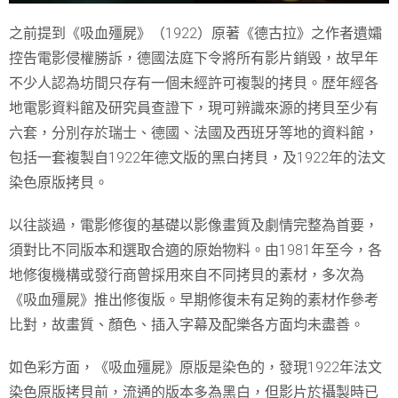
之前提到《吸血殭屍》（1922）原著《德古拉》之作者遺孀
控告電影侵權勝訴，德國法庭下令將所有影片銷毁，故早年
不少人認為坊間只存有一個未經許可複製的拷貝。歴年經各
地電影資料館及研究員查證下，現可辨識來源的拷貝至少有
六套，分別存於瑞士、德國、法國及西班牙等地的資料館，
包括一套複製自1922年德文版的黑白拷貝，及1922年的法文
染色原版拷貝。
以往談過，電影修復的基礎以影像畫質及劇情完整為首要，
須對比不同版本和選取合適的原始物料。由1981年至今，各
地修復機構或發行商曾採用來自不同拷貝的素材，多次為
《吸血殭屍》推出修復版。早期修復未有足夠的素材作參考
比對，故畫質、顏色、插入字幕及配樂各方面均未盡善。
如色彩方面，《吸血殭屍》原版是染色的，發現1922年法文
染色原版拷貝前，流通的版本多為黑白，但影片於攝製時已