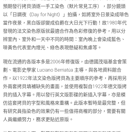
預期發行拷貝須逐一手工染色（默片常見工序），部分鏡頭
以「日調夜（Day for Night）」拍攝，如將室外日景染成啡色
當作夜景，黑白版卻變成伯爵在大日光下行動！故1980年代
發現的法文染色原版就最適合作為色彩修復的參考，用以分
辨室內、室外和一天中不同的時間：室內晚上會染成藍色、
啡黃色代表室內燈光、綠色表現懸疑和焦慮等。
現在流通的各版本多是2006年修復版，由德國茂瑙基金會策
劃、電影史學家 Luciano Berriatúa 主導，與各地資料館合
作，以1922年法文染色版拷貝為主要順序的參考，再採用另
外兩套拷貝填補缺失的畫面，並使用複製自1922年德文版拷
貝的插入字幕。用以發行英文版影碟的新插入字幕，亦是模
仿這套拷貝的字型和風格來重構。此版本暫時是最完整，但
有研究員指染色的效果仍有一些值得商榷的部分，需要有關
人員繼續努力，務求更貼近原版。