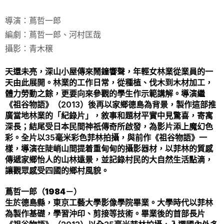
導演：蔦哲一郎
編劇：蔦哲一郎、河村匡哉
攝影：青木穣
天還未亮，深山小屋傳來鬧鐘響聲，年輕女林業從業員的一
天由此展開。林業的工作日常，從種植、伐木到木材加工，
體力勞動之餘，更要向來參觀的學生作示範講解。導演繼
《祖谷物語》（2013）後再以家鄉德島為背景，製作這部推
廣當地林業的「紀錄片」，敘事和題材平實中見驚喜，寄寓
深長；結尾受日本民間神祇傳奇所啟發，為影片添上魔幻色
彩。全片以35毫米彩色菲林拍攝，與前作《祖谷物語》一
樣，導演在陡峭山間提着重甸甸的攝影器材，以菲林的質感
傳遞家鄉怡人的山林遠景，並記錄村民的大自然生活點滴，
讓觀眾感受四國的鄉村風貌。
蔦哲一郎（1984－）
生於德島縣，東京工藝大學影像學院畢業。大學時代以菲林
為製作基礎，學習沖印、剪接等技術。畢業後的首部長片