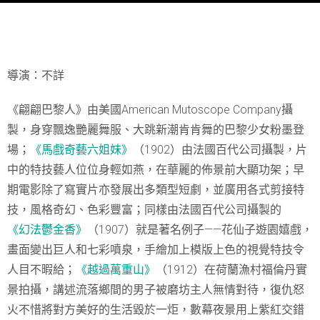
導演：不詳
《翩翩巴黎人》由美國American Mutoscope Company攝
製，身穿飄逸艷麗舞服、大跳新潮肯肯舞的巴黎少女粉墨登
場；
《馬戲奇藝六姐妹》
（1902）由法國百代公司攝製，片
中的特技藝人位位身輕如燕，在華麗的佈景前大顯功架；早
期電影除了寫實片亦發展出多類型短劇，並廣用各式剪接特
技，風格奇幻、色彩豐富；同樣由法國百代公司攝製的
《幻法鬱金香》
（1907）就是著名例子——花仙子遊園嬉戲，
畫面變出巨人和七彩噴泉，手繪加上模版上色的視覺特技令
人目不暇給；
《越過萬重山》
（1912）在荷蘭漁村福倫丹實
景拍攝，講述流落鄉間的男子被磨坊主人無情對待，復仇怒
火不惜將對方美好的生活毀於一炬，數幕夜景用上紫紅交錯