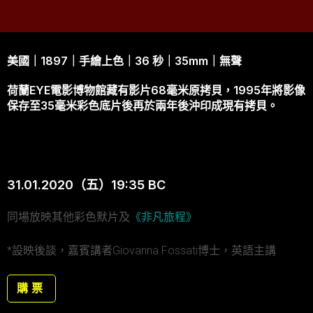
美國｜1897｜手繪上色｜36 秒｜35mm｜無聲
荷蘭EYE電影博物館藏有影片68毫米原拷貝，1995年將影像
保存至35毫米彩色底片後再於兩年後沖印成現有拷貝。
31.01.2020（五）19:35 BC
同場放映其他彩色默片及
《非凡旅程》
*設映後談，嘉賓講者Giovanna Fossati博士，英語主講
購票